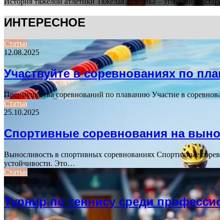
История тяжелой атлетики Тяжелая атлетика – это один из ст
ИНТЕРЕСНОЕ
Статьи
12.08.2025
Участвуйте в соревнованиях по пл
Преимущества соревнований по плаванию Участие в соревнова
Статьи
25.10.2025
Спортивные соревнования на вын
Выносливость в спортивных соревнованиях Спортивные соревн
устойчивости. Это…
Статьи
20.12.2025
Турнир по теннису среди професси