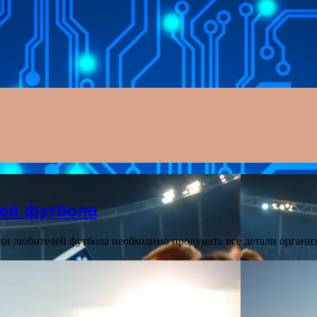
Menu
ей футбола
еди любителей футбола необходимо продумать все детали органи