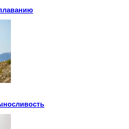
 плаванию
ыносливость