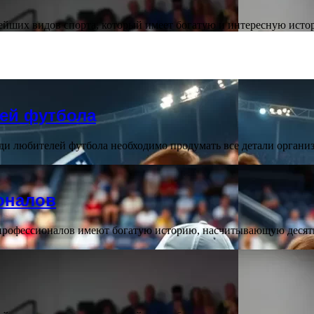
арейших видов спорта, который имеет богатую и интересную ист
ей футбола
еди любителей футбола необходимо продумать все детали органи
оналов
профессионалов имеют богатую историю, насчитывающую десяти