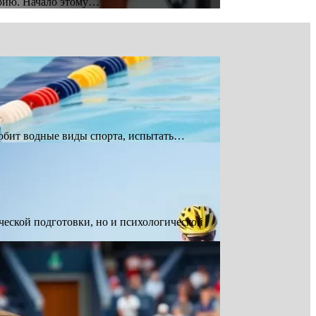
орию. Начало этому…
юбит водные виды спорта, испытать…
еской подготовки, но и психологической