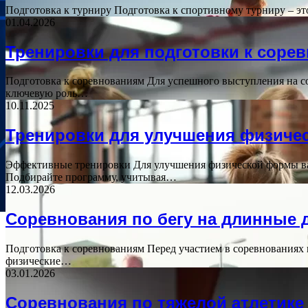
Подготовка к турниру Подготовка к спортивному турниру – эт
01.04.2026
Тренировки для подготовки к соре
Подготовка к соревнованиям Для успешного выступления на со
ключевую роль…
10.11.2025
Тренировки для улучшения физич
Эффективные тренировки Для улучшения физической формы ва
Подбирайте программу, учитывая…
12.03.2026
Соревнования по бегу на длинные 
Подготовка к соревнованиям Перед участием в соревнованиях 
физические…
03.01.2026
Соревнования по тяжелой атлетике