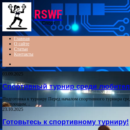
RSWF
Спорт
Главная
О сайте
Статьи
Контакты
Search
for
03.09.2025
Спортивный турнир среди любител
Подготовка к турниру Перед началом спортивного турнира ср
следующим…
23.10.2025
Готовьтесь к спортивному турниру!