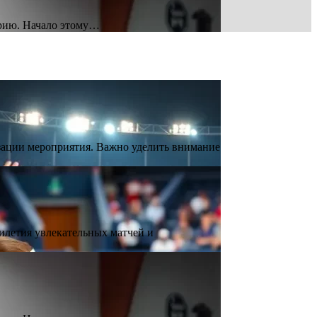
орию. Начало этому…
зации мероприятия. Важно уделить внимание
летия увлекательных матчей и