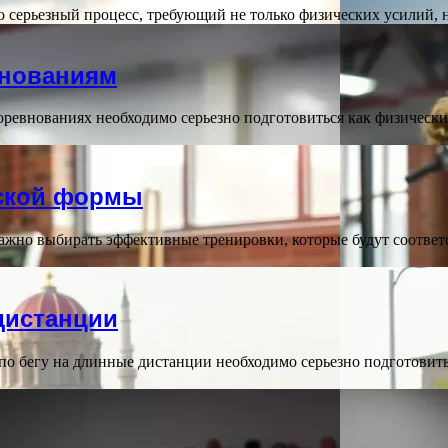
о серьезный процесс, требующий не только физических усилий,
внованиям
ревнованиях необходимо серьезно подготовиться как физически
еской формы
жно выбирать эффективные тренировки, которые будут соответ
дистанции
по бегу на длинные дистанции необходимо серьезно подготовит