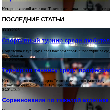
История тяжелой атлетики Тяжелая атлетика – это один из ст
ПОСЛЕДНИЕ СТАТЬИ
03.09.2025
Спортивный турнир среди любител
Подготовка к турниру Перед началом спортивного турнира ср
следующим…
20.12.2025
Турнир по теннису среди професси
История теннисных турниров Теннисные соревнования среди 
захватывающих моментов. Турниры по теннису…
03.01.2026
Соревнования по тяжелой атлетике