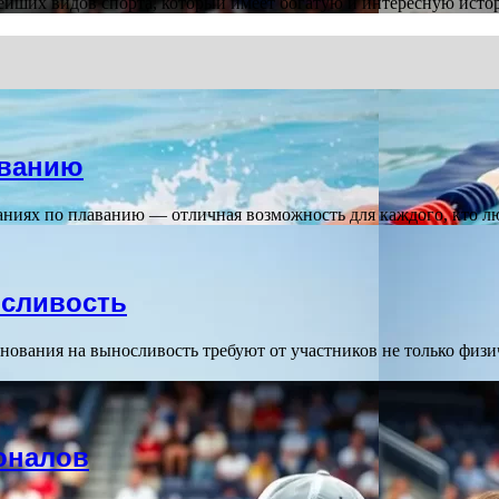
арейших видов спорта, который имеет богатую и интересную ист
аванию
ниях по плаванию — отличная возможность для каждого, кто л
осливость
ования на выносливость требуют от участников не только физич
оналов