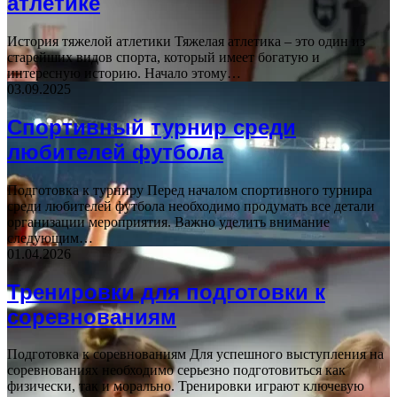
атлетике
История тяжелой атлетики Тяжелая атлетика – это один из
старейших видов спорта, который имеет богатую и
интересную историю. Начало этому…
03.09.2025
Спортивный турнир среди
любителей футбола
Подготовка к турниру Перед началом спортивного турнира
среди любителей футбола необходимо продумать все детали
организации мероприятия. Важно уделить внимание
следующим…
01.04.2026
Тренировки для подготовки к
соревнованиям
Подготовка к соревнованиям Для успешного выступления на
соревнованиях необходимо серьезно подготовиться как
физически, так и морально. Тренировки играют ключевую