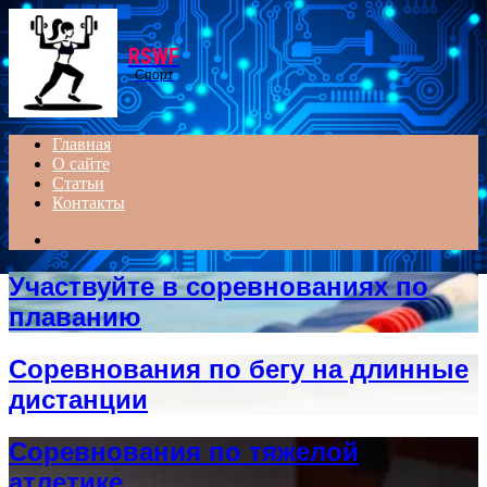
Menu
RSWF
Спорт
Главная
О сайте
Статьи
Контакты
Search
for
Участвуйте в соревнованиях по
плаванию
Соревнования по бегу на длинные
дистанции
Соревнования по тяжелой
атлетике