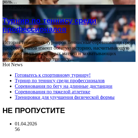
роль…
20.12.2025
Турнир по теннису среди
профессионалов
История теннисных турниров Теннисные соревнования среди
профессионалов имеют богатую историю, насчитывающую
десятилетия увлекательных матчей и захватывающих
моментов. Турниры по теннису…
Hot News
Готовьтесь к спортивному турниру!
Турнир по теннису среди профессионалов
Соревнования по бегу на длинные дистанции
Соревнования по тяжелой атлетике
Тренировки для улучшения физической формы
НЕ ПРОПУСТИТЕ
01.04.2026
56